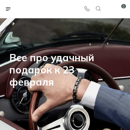
0
Все про удачный
подарок к 23
февраля