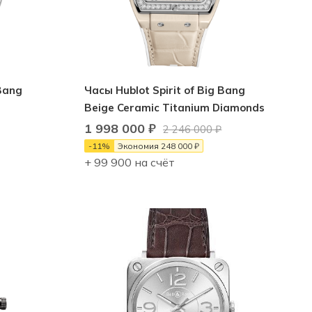
 Bang
Часы Hublot Spirit of Big Bang
Beige Ceramic Titanium Diamonds
1 998 000
₽
2 246 000
₽
-
11
%
Экономия
248 000
₽
+ 99 900 на счёт