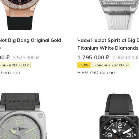
ot Big Bang Original Gold
Часы Hublot Spirit of Big
s
Titanium White Diamonds
00
₽
1 795 000
₽
3 575 000
₽
2 062 000
₽
номия
980 000
₽
-
13
%
Экономия
267 000
₽
0 на счёт
+ 89 750 на счёт