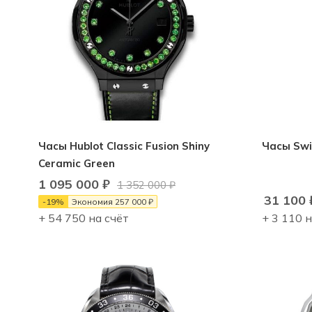
Часы Hublot Classic Fusion Shiny
Часы Swi
Ceramic Green
1 095 000
₽
1 352 000
₽
31 100
-
19
%
Экономия
257 000
₽
+ 54 750 на счёт
+ 3 110 н