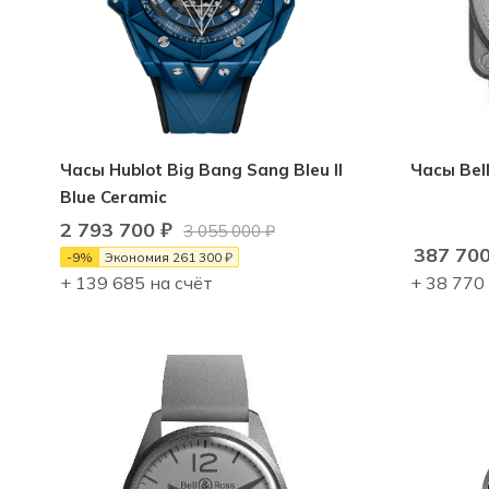
Часы Hublot Big Bang Sang Bleu II
Часы Bel
Blue Ceramic
2 793 700
₽
3 055 000
₽
387 70
-
9
%
Экономия
261 300
₽
+ 139 685 на счёт
+ 38 770