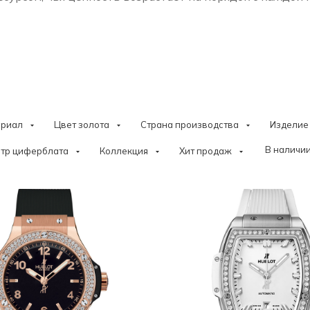
ериал
Цвет золота
Страна производства
Изделие
В наличии
тр циферблата
Коллекция
Хит продаж