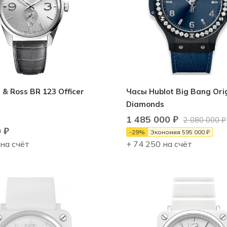
 & Ross BR 123 Officer
Часы Hublot Big Bang Orig
Diamonds
1 485 000
₽
2 080 000
₽
0
₽
-
29
%
Экономия
595 000
₽
 на счёт
+ 74 250 на счёт