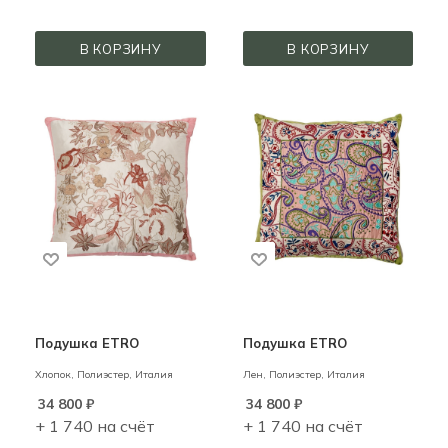
В КОРЗИНУ
В КОРЗИНУ
Подушка ETRO
Подушка ETRO
Хлопок, Полиэстер,
Италия
Лен, Полиэстер,
Италия
34 800
₽
34 800
₽
+ 1 740 на счёт
+ 1 740 на счёт