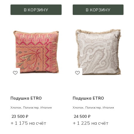
В КОРЗИНУ
В КОРЗИНУ
Подушка ETRO
Подушка ETRO
Хлопок, Полиэстер,
Италия
Хлопок, Полиэстер,
Италия
23 500
₽
24 500
₽
+ 1 175 на счёт
+ 1 225 на счёт