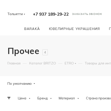
+7 937 189-29-22
Тольятти
ЗАКАЗАТЬ ЗВОНОК
BARAKÀ
ЮВЕЛИРНЫЕ УКРАШЕНИЯ
Прочее
4
—
—
—
Главная
Каталог BRITZO
ETRO
Товары для ин
По умолчанию
Цена
Бренд
Материал
Страна произв