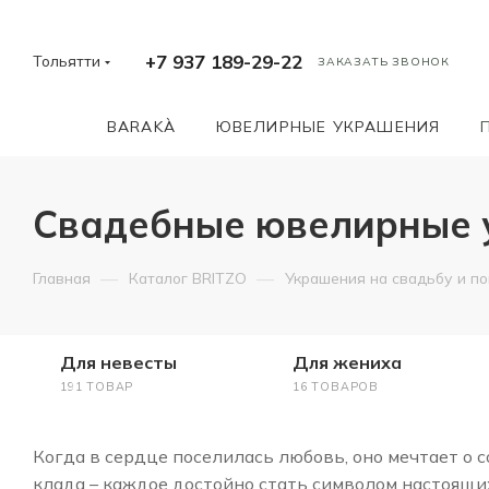
+7 937 189-29-22
Тольятти
ЗАКАЗАТЬ ЗВОНОК
BARAKÀ
ЮВЕЛИРНЫЕ УКРАШЕНИЯ
Свадебные ювелирные ук
—
—
Главная
Каталог BRITZO
Украшения на свадьбу и п
Для невесты
Для жениха
191 ТОВАР
16 ТОВАРОВ
Когда в сердце поселилась любовь, оно мечтает о 
клада – каждое достойно стать символом настоящих