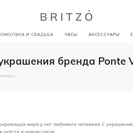
ПОМОЛВКА И СВАДЬБА
ЧАСЫ
АКСЕССУАРЫ
рашения бренда Ponte Vec
омолвку
сокровищах мира у ног любимого человека. С украшения
 чувств в новом союзе.