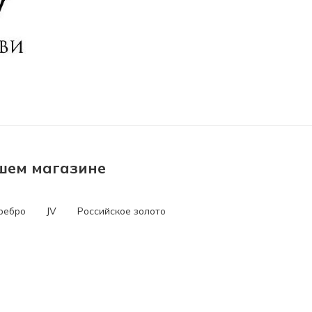
ашем магазине
ребро
JV
Российское золото