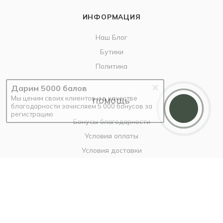
ИНФОРМАЦИЯ
Наш Блог
Бутики
Политика
Дарим 5000 балов
Мы ценим своих клиентов и в качестве
ПОМОЩЬ
благодарности зачисляем 5 000 бонусов за
регистрацию
Бонусы благодарности
Условия оплаты
Условия доставки
Гарантия на товар
Вопрос-ответ
+7 937 189-29-22