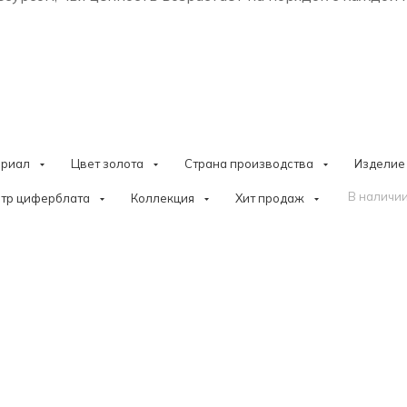
ериал
Цвет золота
Страна производства
Изделие
В наличии
тр циферблата
Коллекция
Хит продаж