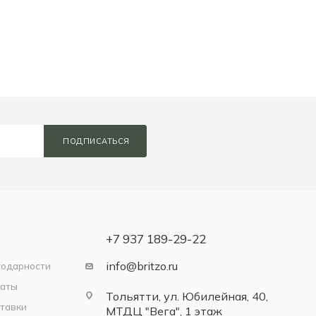
ПОДПИСАТЬСЯ
+7 937 189-29-22
info@britzo.ru
годарности
латы
Тольятти, ул. Юбилейная, 40,
тавки
МТДЦ "Вега", 1 этаж