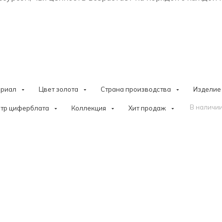
ериал
Цвет золота
Страна производства
Изделие
В наличии
тр циферблата
Коллекция
Хит продаж