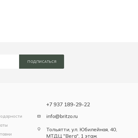
ПОДПИСАТЬСЯ
+7 937 189-29-22
info@britzo.ru
годарности
латы
Тольятти, ул. Юбилейная, 40,
тавки
МТДЦ "Вега", 1 этаж