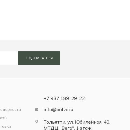
ПОДПИСАТЬСЯ
+7 937 189-29-22
info@britzo.ru
годарности
латы
Тольятти, ул. Юбилейная, 40,
тавки
МТДЦ "Вега", 1 этаж