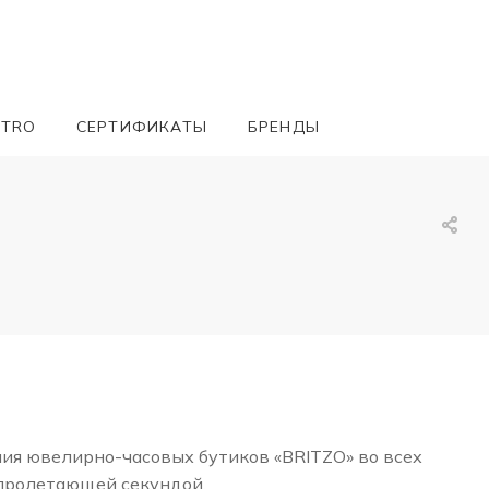
ETRO
СЕРТИФИКАТЫ
БРЕНДЫ
ния ювелирно-часовых бутиков «BRITZO» во всех
 пролетающей секундой.