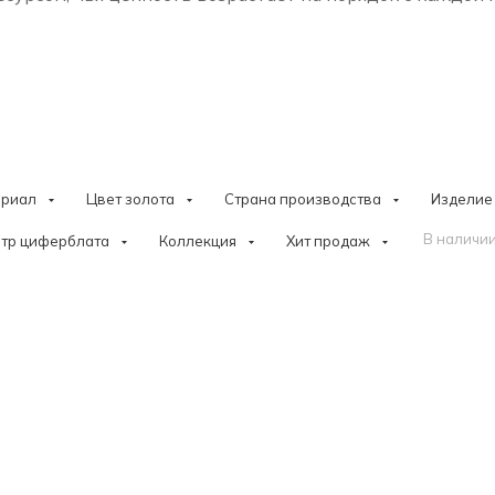
ериал
Цвет золота
Страна производства
Изделие
В наличии
тр циферблата
Коллекция
Хит продаж