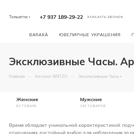
+7 937 189-29-22
Тольятти
ЗАКАЗАТЬ ЗВОНОК
BARAKÀ
ЮВЕЛИРНЫЕ УКРАШЕНИЯ
Эксклюзивные Часы. А
—
—
Главная
Каталог BRITZO
Эксклюзивные Часы
Женские
Мужские
83 ТОВАРА
245 ТОВАРОВ
Время обладает уникальной характеристикой: подчи
отношениях достойный выбор для наблюдения за ре