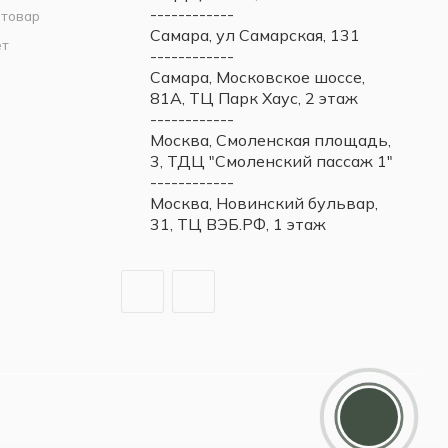
------------
 товар
Самара, ул Самарская, 131
ет
------------
Самара, Московское шоссе,
81А, ТЦ Парк Хаус, 2 этаж
------------
Москва, Смоленская площадь,
3, ТДЦ "Смоленский пассаж 1"
------------
Москва, Новинский бульвар,
31, ТЦ ВЭБ.РФ, 1 этаж
Дарим 5000 балов
Мы ценим своих клиентов и в
качестве благодарности зачисляем 5
000 бонусов за регистрацию