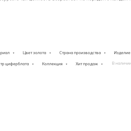
ериал
Цвет золота
Страна производства
Изделие
В наличии
тр циферблата
Коллекция
Хит продаж