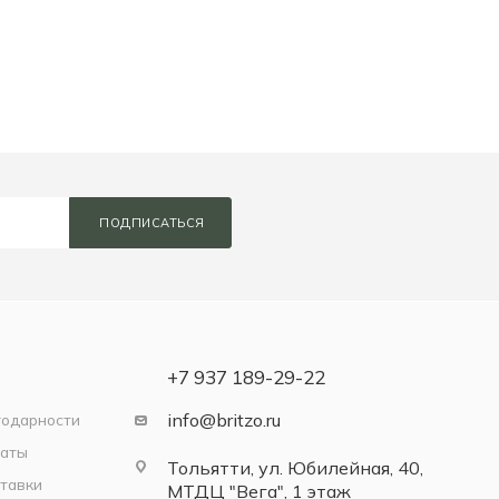
ПОДПИСАТЬСЯ
+7 937 189-29-22
info@britzo.ru
годарности
латы
Тольятти, ул. Юбилейная, 40,
тавки
МТДЦ "Вега", 1 этаж