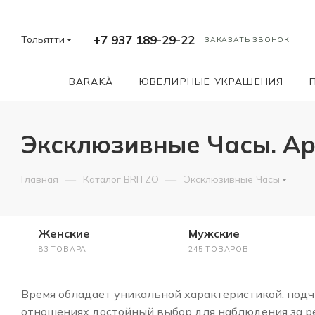
+7 937 189-29-22
Тольятти
ЗАКАЗАТЬ ЗВОНОК
BARAKÀ
ЮВЕЛИРНЫЕ УКРАШЕНИЯ
Эксклюзивные Часы. А
—
—
Главная
Каталог BRITZO
Эксклюзивные Часы
Женские
Мужские
83 ТОВАРА
245 ТОВАРОВ
Время обладает уникальной характеристикой: подчи
отношениях достойный выбор для наблюдения за ре