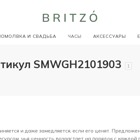
ПОМОЛВКА И СВАДЬБА
ЧАСЫ
АКСЕССУАРЫ
ртикул SMWGH2101903
1
няется и даже замедляется, если его ценят. Предложе
сурсом, чья ценность возрастает на порядок с каждой