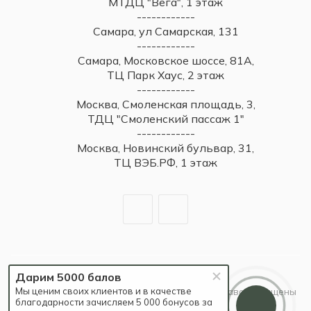
МТДЦ "Вега", 1 этаж
------------
Самара, ул Самарская, 131
------------
Самара, Московское шоссе, 81А,
ТЦ Парк Хаус, 2 этаж
------------
Москва, Смоленская площадь, 3,
ТДЦ "Смоленский пассаж 1"
------------
Москва, Новинский бульвар, 31,
ТЦ ВЭБ.РФ, 1 этаж
Дарим 5000 балов
Мы ценим своих клиентов и в качестве
2026 © Britzo: Брендовые украшения / Все права защищены
благодарности зачисляем 5 000 бонусов за